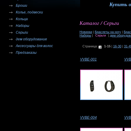
Купить 
Броши
Колье, подвески
Кольца
Каталог / Серьги
Наборы
Новинки
|
Браслеты на ногу
|
Брас
Серьги
Наборы
|
Серьги
|
дем оборудов
дем оборудование
Аксессуары для волос
Страница:
1-15
|
16-30
|
31-4
Предзаказы
VVBE-001
VVB
VVBE-004
VVB