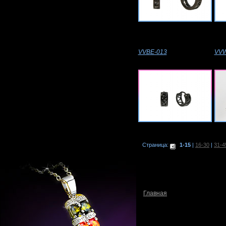
VVBE-013
VVW
Страница:
1-15
|
16-30
|
31-4
Главная