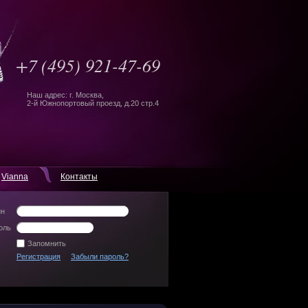
+7
(495) 921-47-69
Наш адрес: г. Москва,
2-й Южнопортовый проезд, д.20 стр.4
Vianna
Контакты
ин
оль
Запомнить
Регистрация
Забыли пароль?