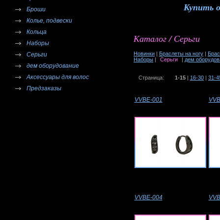
Купить 
Броши
Колье, подвески
Кольца
Каталог / Серьги
Наборы
Новинки
|
Браслеты на ногу
|
Брас
Серьги
Наборы
|
Серьги
|
дем оборудов
дем оборудование
Аксессуары для волос
Страница:
1-15
|
16-30
|
31-4
Предзаказы
VVBE-001
VVB
VVBE-004
VVB