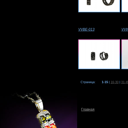
VVBE-013
VVW
Страница:
1-15
|
16-30
|
31-4
Главная