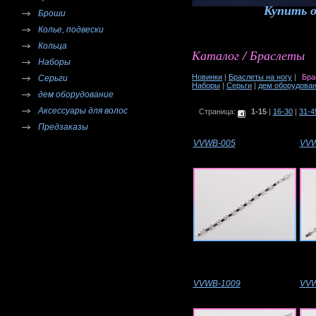
Купить 
Броши
Колье, подвески
Кольца
Каталог / Браслеты
Наборы
Новинки
|
Браслеты на ногу
|
Бра
Серьги
Наборы
|
Серьги
|
дем оборудова
дем оборудование
Аксессуары для волос
Страница:
1-15
|
16-30
|
31-4
Предзаказы
VVWB-005
VVW
VVWB-1009
VVW