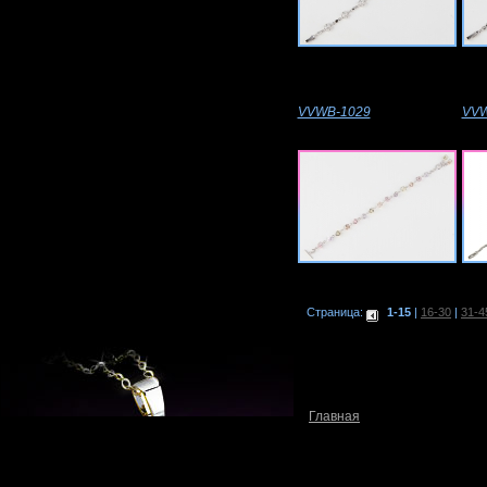
VVWB-1029
VVW
Страница:
1-15
|
16-30
|
31-4
Главная