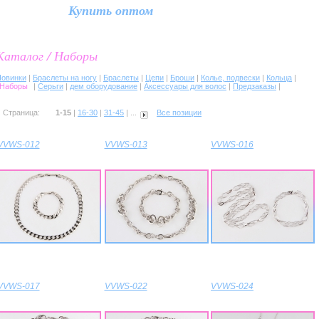
Купить оптом
Каталог / Наборы
Новинки
|
Браслеты на ногу
|
Браслеты
|
Цепи
|
Броши
|
Колье, подвески
|
Кольца
|
Наборы
|
Серьги
|
дем оборудование
|
Аксессуары для волос
|
Предзаказы
|
Страница:
1-15
|
16-30
|
31-45
| ...
Все позиции
VVWS-012
VVWS-013
VVWS-016
VVWS-017
VVWS-022
VVWS-024