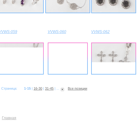
VVWS-059
VVWS-060
VVWS-062
Страница:
1-15
|
16-30
|
31-45
| ...
Все позиции
Главная