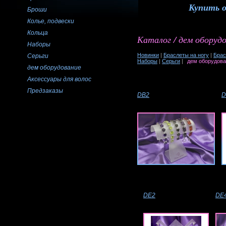
Купить 
Броши
Колье, подвески
Кольца
Каталог / дем оборуд
Наборы
Новинки
|
Браслеты на ногу
|
Брас
Серьги
Наборы
|
Серьги
|
дем оборудов
дем оборудование
Аксессуары для волос
Предзаказы
DB2
D
DE2
DE