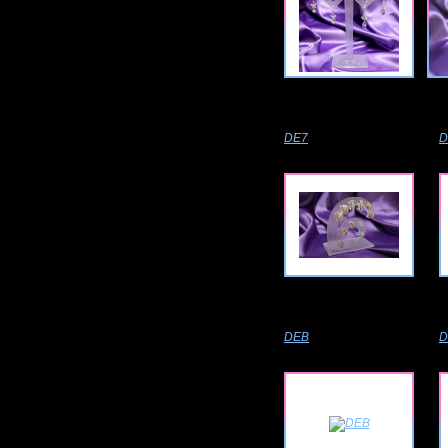
DE7
D
DEB
D