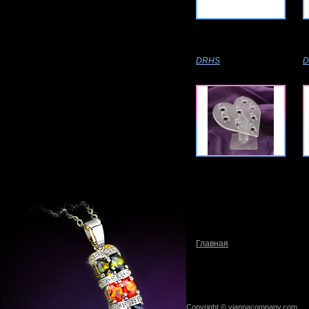
DRHS
D
Главная
Copyright © viannacompany.com