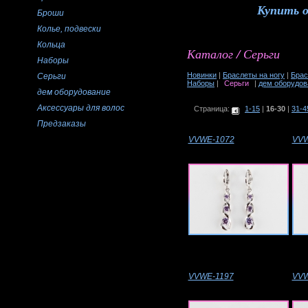
Купить 
Броши
Колье, подвески
Кольца
Каталог / Серьги
Наборы
Новинки
|
Браслеты на ногу
|
Брас
Серьги
Наборы
|
Серьги
|
дем оборудов
дем оборудование
Аксессуары для волос
Страница:
1-15
|
16-30
|
31-4
Предзаказы
VVWE-1072
VVW
VVWE-1197
VVW