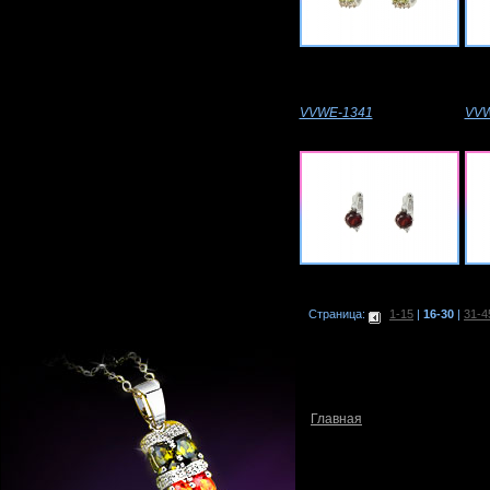
VVWE-1341
VVW
Страница:
1-15
|
16-30
|
31-4
Главная