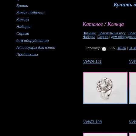
Купить 
Броши
Колье, подвески
Кольца
Каталог / Кольца
Наборы
Новинки
|
Браслеты на ногу
|
Брас
Серьги
Наборы
|
Серьги
|
дем оборудова
дем оборудование
Аксессуары для волос
Страница:
1-15
|
16-30
|
31-4
Предзаказы
VVWR-151
VVW
VVWR-198
VVW