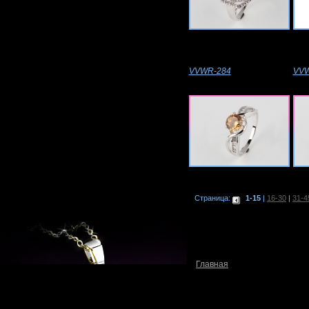
VVWR-284
VVW
Страница:
1-15
|
16-30
|
31-4
Главная