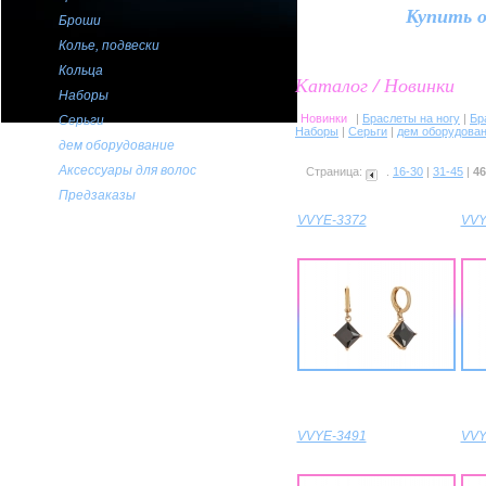
Купить 
Броши
Колье, подвески
Кольца
Каталог / Новинки
Наборы
Новинки
|
Браслеты на ногу
|
Бр
Серьги
Наборы
|
Серьги
|
дем оборудова
дем оборудование
Аксессуары для волос
Страница:
.
16-30
|
31-45
|
46
Предзаказы
VVYE-3372
VVY
VVYE-3491
VVY