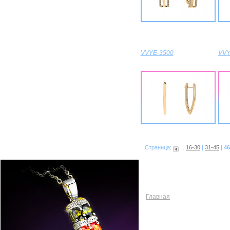
VVYE-3500
VVY
Страница:
.
16-30
|
31-45
|
46
Главная