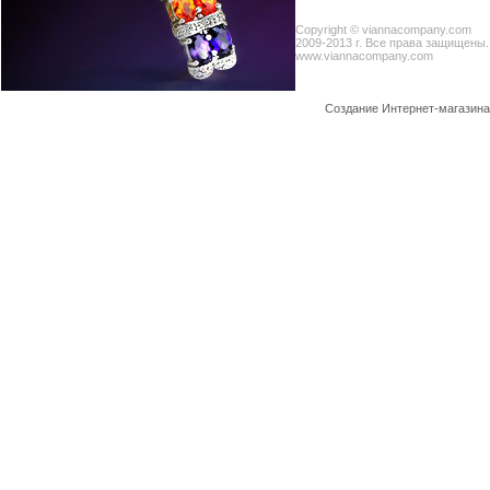
Copyright © viannacompany.com
2009-2013 г. Все права защищены.
www.viannacompany.com
Создание Интернет-магазин