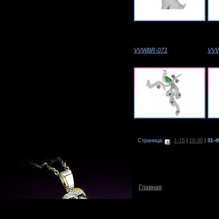
VVWBR-071
VVW
Страница:
1-15
|
16-30
|
31-4
Главная