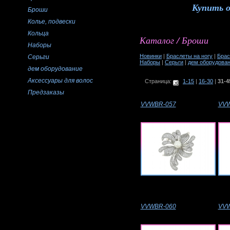
Купить 
Броши
Колье, подвески
Кольца
Каталог / Броши
Наборы
Новинки
|
Браслеты на ногу
|
Брас
Серьги
Наборы
|
Серьги
|
дем оборудова
дем оборудование
Аксессуары для волос
Страница:
1-15
|
16-30
|
31-4
Предзаказы
VVWBR-057
VVW
VVWBR-060
VVW