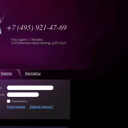
+7
(495) 921-47-69
Наш адрес: г. Москва,
2-й Южнопортовый проезд, д.20 стр.4
Vianna
Контакты
ин
оль
Запомнить
Регистрация
Забыли пароль?